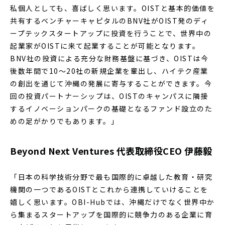
私個人としても、喜ばしく思います。OISTと基本的価値を
共有するベンチャーキャピタルのBNV社がOIST発のディ
ープテックスタートアップに投資を行うことで、世界中の
起業家がOISTに来て起業することが可能となります。
BNV社の投資による充分な財務基盤に基づき、OISTは今
後数年間で10～20社の新規企業を輩出し、ハイテク産業
の創出を通じて沖縄の発展に寄与することができます。今
回の投資パートナーシップは、OISTのキャンパスに隣接
するイノベーションパークの基礎となるファンド設立のた
めの足がかりでもあります。」
Beyond Next Ventures 代表取締役CEO 伊藤毅
「日本の科学技術分野で最も国際的に卓越した教育・研究
機関の一つであるOISTとこれから連携していけることを
嬉しく思います。OBI-Hubでは、沖縄だけでなく世界中か
ら集まるスタートアップを国際的に競争力のある企業に育