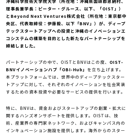
沖縄科学技術大学院大学（所在地：沖縄県国頭郡恩納村、
理事長兼学長：ピーター・グルース、以下、「OIST」）
とBeyond Next Ventures株式会社（所在地：東京都中
央区、代表取締役：伊藤毅、以下「BNV」）が、ディープ
テックスタートアップへの投資と沖縄のイノベーションエ
コシステムの構築を目的とした新たなパートナーシップを
締結しました。
パートナーシップの中で、OISTとBNVはこの度、
OIST-
BNVイノベーションハブ「OBI-Hub」
を立ち上げます。
本プラットフォームでは、世界中のディープテックスター
トアップに対して、それぞれのイノベーションを社会実装
するための資本投資や必要なサービスの提供を行います。
特に、BNVは、資金およびスタートアップの創業・拡大に
関するハンズオンサポートを提供します。OISTは、技
術、産業界の専門家ネットワーク、およびキャンパス内の
インキュベーション施設を提供します。海外からのスター